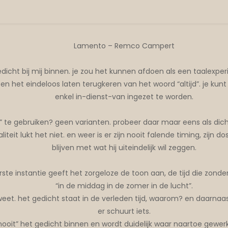
Lamento – Remco Campert
icht bij mij binnen. je zou het kunnen afdoen als een taalex
en het eindeloos laten terugkeren van het woord “altijd”. je kun
enkel in-dienst-van ingezet te worden.
jd” te gebruiken? geen varianten. probeer daar maar eens als di
kaliteit lukt het niet. en weer is er zijn nooit falende timing, zij
blijven met wat hij uiteindelijk wil zeggen.
rste instantie geeft het zorgeloze de toon aan, de tijd die zonder 
“in de middag in de zomer in de lucht”.
eet. het gedicht staat in de verleden tijd, waarom? en daarnaast
er schuurt iets.
ooit” het gedicht binnen en wordt duidelijk waar naartoe gewerkt is