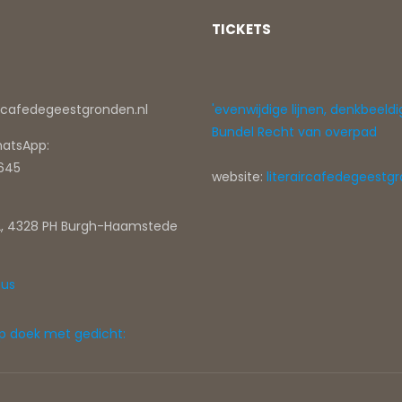
TICKETS
ircafedegeestgronden.nl
'evenwijdige lijnen, denkbeeldi
Bundel Recht van overpad
hatsApp:
0645
website:
literaircafedegeestgr
, 4328 PH Burgh-Haamstede
tus