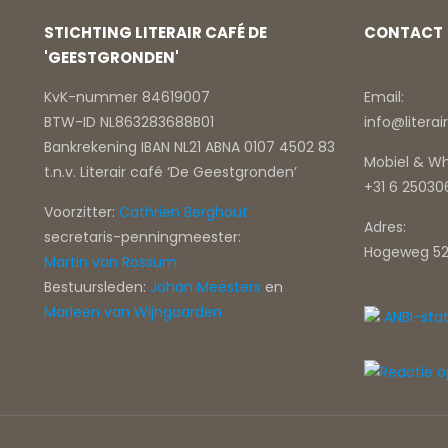
STICHTING LITERAIR CAFÉ DE
CONTACT
'GEESTGRONDEN'
KvK-nummer 84619007
Email:
BTW-ID NL863283688B01
info@litera
Bankrekening IBAN NL21 ABNA 0107 4502 83
Mobiel & W
t.n.v. Literair café ‘De Geestgronden’
+31 6 2503
Voorzitter:
Cathrien Berghout
Adres:
secretaris-penningmeester:
Hogeweg 52
Martin van Rossum
Bestuursleden:
Johan Meesters
en
Marleen van Wijngaarden
ANBI-sta