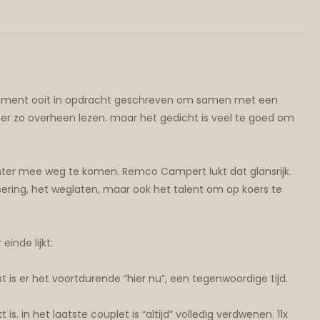
periment ooit in opdracht geschreven om samen met een
t er zo overheen lezen. maar het gedicht is veel te goed om
chter mee weg te komen. Remco Campert lukt dat glansrijk.
n dosering, het weglaten, maar ook het talent om op koers te
einde lijkt:
 is er het voortdurende “hier nu”, een tegenwoordige tijd.
. in het laatste couplet is “altijd” volledig verdwenen. 11x