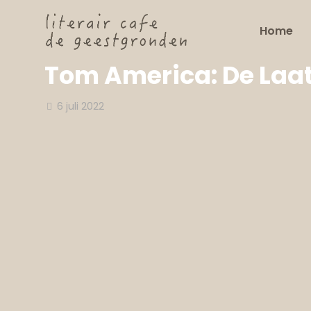
Home
Tom America: De Laats
6 juli 2022