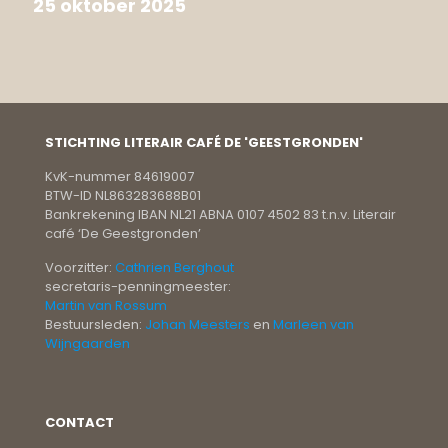
25 oktober 2025
STICHTING LITERAIR CAFÉ DE 'GEESTGRONDEN'
KvK-nummer 84619007
BTW-ID NL863283688B01
Bankrekening IBAN NL21 ABNA 0107 4502 83 t.n.v. Literair
café ‘De Geestgronden’
Voorzitter:
Cathrien Berghout
secretaris-penningmeester:
Martin van Rossum
Bestuursleden:
Johan Meesters
en
Marleen van
Wijngaarden
CONTACT