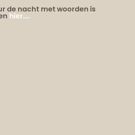
eur de nacht met woorden is
den
hier....