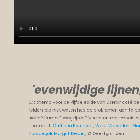
'evenwijdige lijnen
Dit thema voor de vijfde editie van Literair café
leiders die niet weten hoe de problemen aan te pa
Actie? Humor? Wegkijken? Versieren met mooie woo
toekomst.
Cathrien Berghout
,
Wout Waanders
,
Eli
Farabegoli
,
Margot Delaet
; © Geestgronden