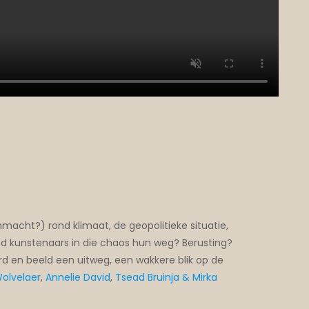
macht?) rond klimaat, de geopolitieke situatie,
end kunstenaars in die chaos hun weg? Berusting?
d en beeld een uitweg, een wakkere blik op de
olvelaer
,
Annelie David
,
Tsead Bruinja & Mirka