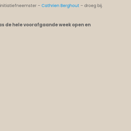
initiatiefneemster –
Cathrien Berghout
– droeg bij.
was de hele voorafgaande week open en