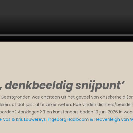
, denkbeeldig snijpunt
’
 de Geestgronden was ontstaan uit het gevoel van onzekerheid (on
kken, of dat juist al te zeker weten. Hoe vinden dichters/beeld
rden? Aanklagen? Tien kunstenaars boden 19 juni 2026 in woor
se Vos & Kris Lauwereys
,
Ingeborg Haalboom & Heavenleigh van W