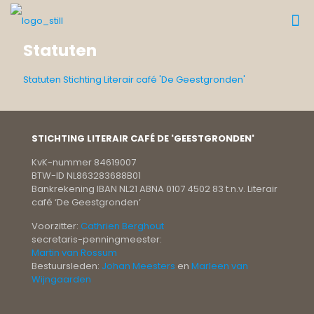
Statuten
Statuten Stichting Literair café 'De Geestgronden'
STICHTING LITERAIR CAFÉ DE 'GEESTGRONDEN'
KvK-nummer 84619007
BTW-ID NL863283688B01
Bankrekening IBAN NL21 ABNA 0107 4502 83 t.n.v. Literair
café ‘De Geestgronden’
Voorzitter:
Cathrien Berghout
secretaris-penningmeester:
Martin van Rossum
Bestuursleden:
Johan Meesters
en
Marleen van
Wijngaarden