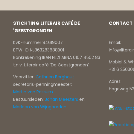
STICHTING LITERAIR CAFÉ DE
CONTACT
'GEESTGRONDEN'
KvK-nummer 84619007
Email:
BTW-ID NL863283688B01
info@litera
Bankrekening IBAN NL21 ABNA 0107 4502 83
Mobiel & W
t.n.v. Literair café ‘De Geestgronden’
+31 6 2503
Voorzitter:
Cathrien Berghout
Adres:
secretaris-penningmeester:
Hogeweg 52
Martin van Rossum
Bestuursleden:
Johan Meesters
en
Marleen van Wijngaarden
ANBI-sta