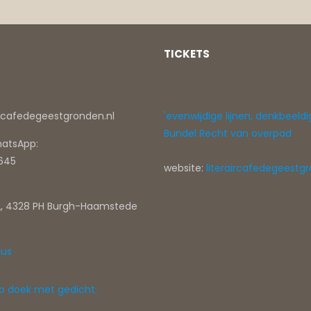
TICKETS
ircafedegeestgronden.nl
'evenwijdige lijnen, denkbeeldi
Bundel Recht van overpad
hatsApp:
0645
website:
literaircafedegeestgr
, 4328 PH Burgh-Haamstede
tus