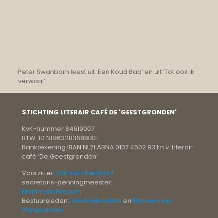
Peter Swanborn leest uit ‘Een Koud Bad’ en uit ‘Tot ook ik
verwaai’
STICHTING LITERAIR CAFÉ DE 'GEESTGRONDEN'
KvK-nummer 84619007
BTW-ID NL863283688B01
Bankrekening IBAN NL21 ABNA 0107 4502 83 t.n.v. Literair
café ‘De Geestgronden’
Voorzitter:
Cathrien Berghout
secretaris-penningmeester:
Martin van Rossum
Bestuursleden:
Johan Meesters
en
Marleen van
Wijngaarden