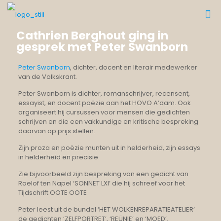
Cathrien Berghout ging in
gesprek met Peter Swanborn
Peter Swanborn
, dichter, docent en literair medewerker
van de Volkskrant.
Peter Swanborn is dichter, romanschrijver, recensent,
essayist, en docent poëzie aan het HOVO A’dam. Ook
organiseert hij cursussen voor mensen die gedichten
schrijven en die een vakkundige en kritische bespreking
daarvan op prijs stellen.
Zijn proza en poëzie munten uit in helderheid, zijn essays
in helderheid en precisie.
Zie bijvoorbeeld zijn bespreking van een gedicht van
Roelof ten Napel ‘SONNET LXI’ die hij schreef voor het
Tijdschrift OOTE OOTE
Peter leest uit de bundel ‘HET WOLKENREPARATIEATELIER’
de gedichten ‘ZELFPORTRET’, ‘REÜNIE’ en ‘MOED’.