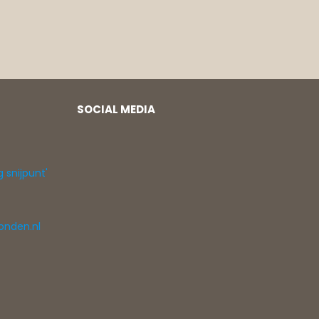
SOCIAL MEDIA
g snijpunt'
onden.nl