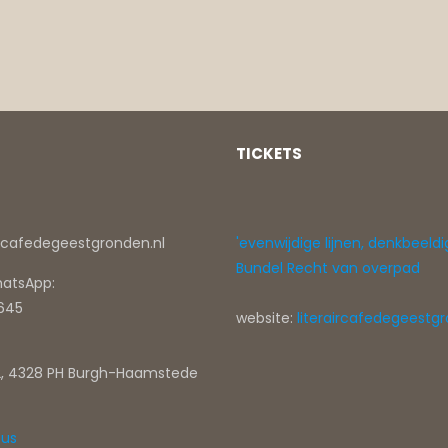
TICKETS
ircafedegeestgronden.nl
'evenwijdige lijnen, denkbeeldi
Bundel Recht van overpad
hatsApp:
0645
website:
literaircafedegeestgr
, 4328 PH Burgh-Haamstede
tus