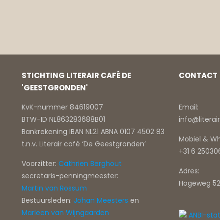
STICHTING LITERAIR CAFÉ DE
CONTACT
'GEESTGRONDEN'
KvK-nummer 84619007
Email:
BTW-ID NL863283688B01
info@litera
Bankrekening IBAN NL21 ABNA 0107 4502 83
Mobiel & W
t.n.v. Literair café ‘De Geestgronden’
+31 6 2503
Voorzitter:
Cathrien Berghout
Adres:
secretaris-penningmeester:
Hogeweg 52
Martin van Rossum
Bestuursleden:
Johan Meesters
en
Marleen van Wijngaarden
ANBI-sta