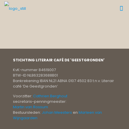
STICHTING LITERAIR CAFÉ DE 'GEESTGRONDEN'
KvK-nummer 84619007
BTW-ID NL863283688B01
Bankrekening IBAN NL21 ABNA 0107 4502 83 t.n.v. Literair
café ‘De Geestgronden’
Voorzitter:
Cathrien Berghout
secretaris-penningmeester:
Martin van Rossum
Bestuursleden:
Johan Meesters
en
Marleen van
Wijngaarden