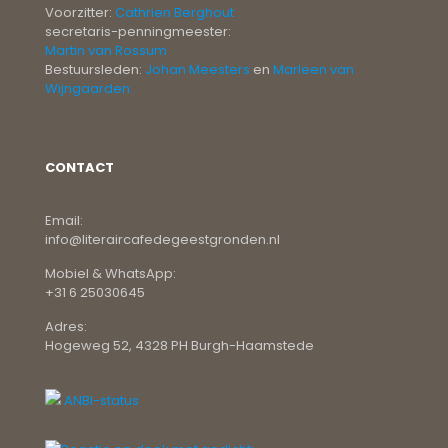
Voorzitter:
Cathrien Berghout
secretaris-penningmeester:
Martin van Rossum
Bestuursleden:
Johan Meesters
en
Marleen van
Wijngaarden
CONTACT
Email:
info@literaircafedegeestgronden.nl
Mobiel & WhatsApp:
+31 6 25030645
Adres:
Hogeweg 52, 4328 PH Burgh-Haamstede
ANBI-status