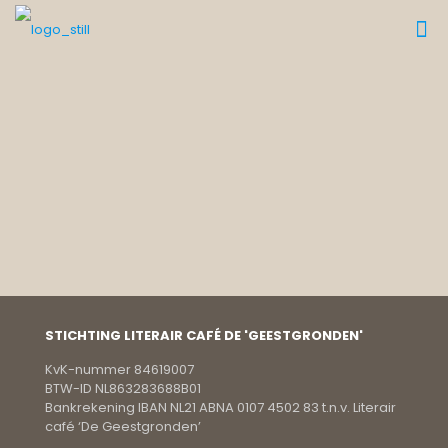
STICHTING LITERAIR CAFÉ DE 'GEESTGRONDEN'
KvK-nummer 84619007
BTW-ID NL863283688B01
Bankrekening IBAN NL21 ABNA 0107 4502 83 t.n.v. Literair
café ‘De Geestgronden’