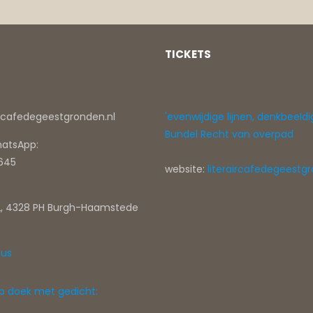
TICKETS
ircafedegeestgronden.nl
'evenwijdige lijnen, denkbeeldi
Bundel Recht van overpad
hatsApp:
0645
website:
literaircafedegeestgr
, 4328 PH Burgh-Haamstede
tus