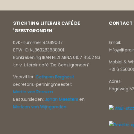
STICHTING LITERAIR CAFÉ DE
CONTACT
'GEESTGRONDEN'
KvK-nummer 84619007
Email:
BTW-ID NL863283688B01
info@litera
Bankrekening IBAN NL21 ABNA 0107 4502 83
Mobiel & W
t.n.v. Literair café ‘De Geestgronden’
+31 6 2503
Voorzitter:
Cathrien Berghout
Adres:
secretaris-penningmeester:
Hogeweg 52
Martin van Rossum
Bestuursleden:
Johan Meesters
en
Marleen van Wijngaarden
ANBI-sta