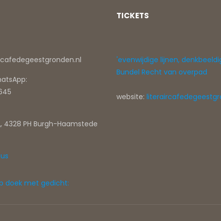
TICKETS
ircafedegeestgronden.nl
'evenwijdige lijnen, denkbeeldi
Bundel Recht van overpad
hatsApp:
0645
website:
literaircafedegeestgr
, 4328 PH Burgh-Haamstede
tus