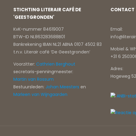
STICHTING LITERAIR CAFÉ DE
CONTACT
'GEESTGRONDEN'
KvK-nummer 84619007
Email:
BTW-ID NL863283688B01
info@litera
Bankrekening IBAN NL21 ABNA 0107 4502 83
Mobiel & W
t.n.v. Literair café ‘De Geestgronden’
+31 6 2503
Voorzitter:
Cathrien Berghout
Adres:
secretaris-penningmeester:
Hogeweg 52
Martin van Rossum
Bestuursleden:
Johan Meesters
en
Marleen van Wijngaarden
ANBI-sta