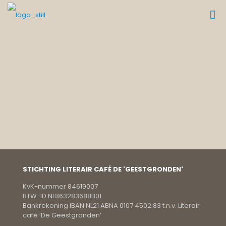
STICHTING LITERAIR CAFÉ DE 'GEESTGRONDEN'
KvK-nummer 84619007
BTW-ID NL863283688B01
Bankrekening IBAN NL21 ABNA 0107 4502 83 t.n.v. Literair
café ‘De Geestgronden’