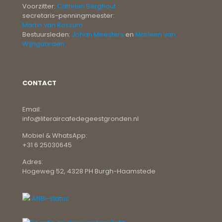
Voorzitter:
Cathrien Berghout
secretaris-penningmeester:
Martin van Rossum
Bestuursleden:
Johan Meesters
en
Marleen van
Wijngaarden
CONTACT
Email:
info@literaircafedegeestgronden.nl
Mobiel & WhatsApp:
+31 6 25030645
Adres:
Hogeweg 52, 4328 PH Burgh-Haamstede
ANBI-status