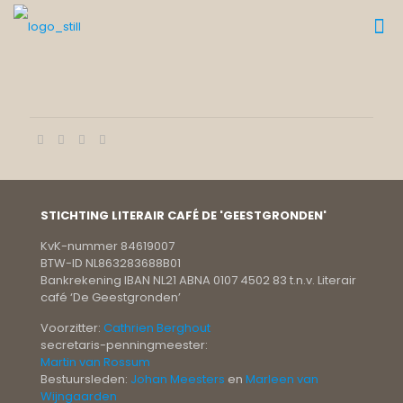
STICHTING LITERAIR CAFÉ DE 'GEESTGRONDEN'
KvK-nummer 84619007
BTW-ID NL863283688B01
Bankrekening IBAN NL21 ABNA 0107 4502 83 t.n.v. Literair
café ‘De Geestgronden’
Voorzitter:
Cathrien Berghout
secretaris-penningmeester:
Martin van Rossum
Bestuursleden:
Johan Meesters
en
Marleen van
Wijngaarden