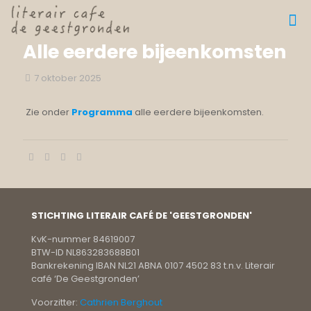
Alle eerdere bijeenkomsten
7 oktober 2025
Zie onder
Programma
alle eerdere bijeenkomsten.
STICHTING LITERAIR CAFÉ DE 'GEESTGRONDEN'
KvK-nummer 84619007
BTW-ID NL863283688B01
Bankrekening IBAN NL21 ABNA 0107 4502 83 t.n.v. Literair
café ‘De Geestgronden’
Voorzitter:
Cathrien Berghout