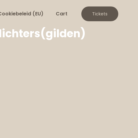
Cookiebeleid (EU)
Cart
Tickets
ichters(gilden)