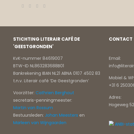
STICHTING LITERAIR CAFÉ DE
CONTACT
'GEESTGRONDEN'
KvK-nummer 84619007
Email:
BTW-ID NL863283688B01
info@litera
Bankrekening IBAN NL21 ABNA 0107 4502 83
Mobiel & W
t.n.v. Literair café ‘De Geestgronden’
+31 6 2503
Voorzitter:
Cathrien Berghout
Adres:
secretaris-penningmeester:
Hogeweg 52
Martin van Rossum
Bestuursleden:
Johan Meesters
en
Marleen van Wijngaarden
ANBI-sta