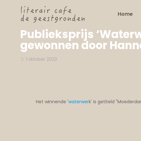
Home
Publieksprijs ‘Water
gewonnen door Hann
1 oktober 2023
Het winnende '
waterwer
k' is getiteld "Moederd