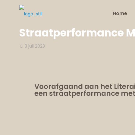
Home
Straatperformance M
3 juli 2023
Voorafgaand aan het Literai
een straatperformance met 