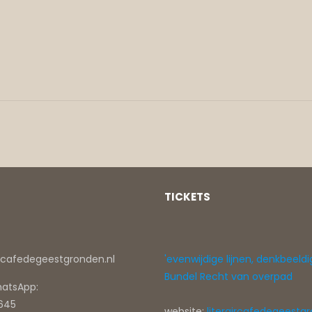
TICKETS
ircafedegeestgronden.nl
'evenwijdige lijnen, denkbeeldi
Bundel Recht van overpad
hatsApp:
0645
website:
literaircafedegeestgr