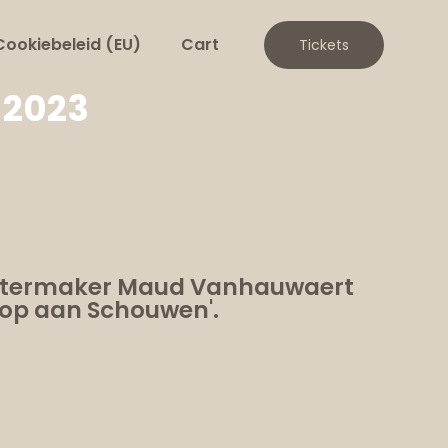
Cookiebeleid (EU)
Cart
Tickets
 2023
theatermaker Maud Vanhauwaert
Kop aan Schouwen'.