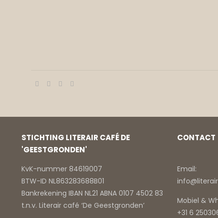
STICHTING LITERAIR CAFÉ DE
CONTACT
'GEESTGRONDEN'
KvK-nummer 84619007
Email:
BTW-ID NL863283688B01
info@litera
Bankrekening IBAN NL21 ABNA 0107 4502 83
Mobiel & W
t.n.v. Literair café ‘De Geestgronden’
+31 6 2503