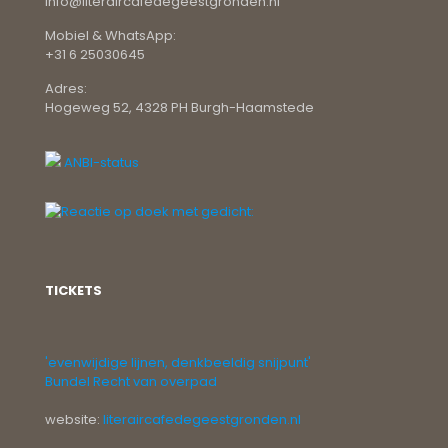
info@literaircafedegeestgronden.nl
Mobiel & WhatsApp:
+31 6 25030645
Adres:
Hogeweg 52, 4328 PH Burgh-Haamstede
ANBI-status
TICKETS
'evenwijdige lijnen, denkbeeldig snijpunt'
Bundel Recht van overpad
website:
literaircafedegeestgronden.nl