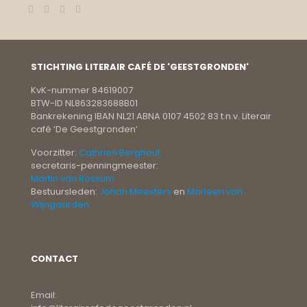
STICHTING LITERAIR CAFÉ DE 'GEESTGRONDEN'
KvK-nummer 84619007
BTW-ID NL863283688B01
Bankrekening IBAN NL21 ABNA 0107 4502 83 t.n.v. Literair
café ‘De Geestgronden’
Voorzitter:
Cathrien Berghout
secretaris-penningmeester:
Martin van Rossum
Bestuursleden:
Johan Meesters
en
Marleen van
Wijngaarden
CONTACT
Email: