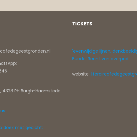
TICKETS
ircafedegeestgronden.nl
'evenwijdige lijnen, denkbeeldi
Bundel Recht van overpad
hatsApp:
0645
website:
literaircafedegeestgr
, 4328 PH Burgh-Haamstede
tus