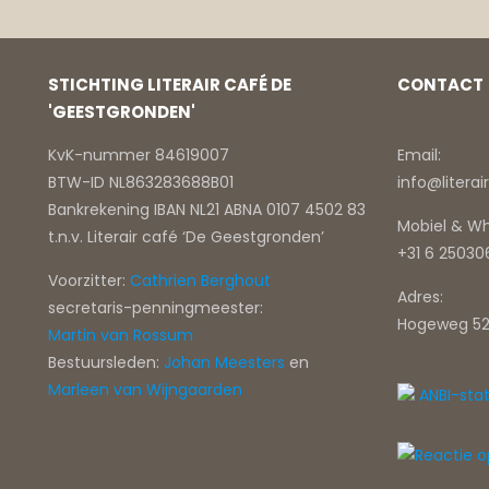
STICHTING LITERAIR CAFÉ DE
CONTACT
'GEESTGRONDEN'
KvK-nummer 84619007
Email:
BTW-ID NL863283688B01
info@litera
Bankrekening IBAN NL21 ABNA 0107 4502 83
Mobiel & W
t.n.v. Literair café ‘De Geestgronden’
+31 6 2503
Voorzitter:
Cathrien Berghout
Adres:
secretaris-penningmeester:
Hogeweg 52
Martin van Rossum
Bestuursleden:
Johan Meesters
en
Marleen van Wijngaarden
ANBI-sta