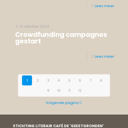
Lees meer
31 oktober 2024
Crowdfunding campagnes
gestart
Lees meer
1
2
3
4
5
6
7
8
9
10
11
12
Volgende pagina
STICHTING LITERAIR CAFÉ DE 'GEESTGRONDEN'