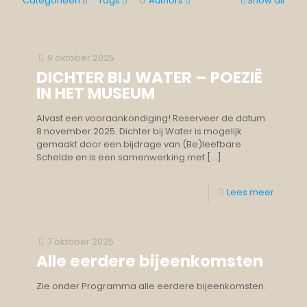
Categorieën
Tags
Authors
Show all
9 oktober 2025
DICHTER BIJ WATER – POEZIË
IN HET MUSEUM
Alvast een vooraankondiging! Reserveer de datum
8 november 2025. Dichter bij Water is mogelijk
gemaakt door een bijdrage van (Be)leefbare
Schelde en is een samenwerking met
[…]
Lees meer
7 oktober 2025
Alle eerdere bijeenkomsten
Zie onder Programma alle eerdere bijeenkomsten.