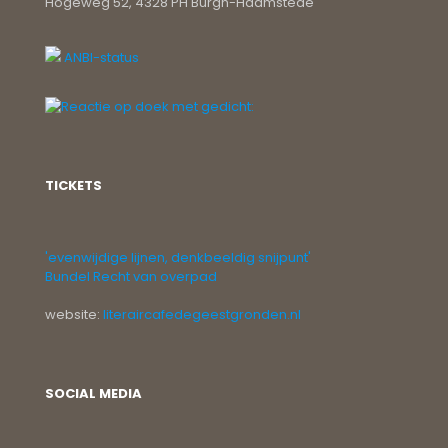
Hogeweg 52, 4328 PH Burgh-Haamstede
ANBI-status
TICKETS
'evenwijdige lijnen, denkbeeldig snijpunt'
Bundel Recht van overpad
website:
literaircafedegeestgronden.nl
SOCIAL MEDIA