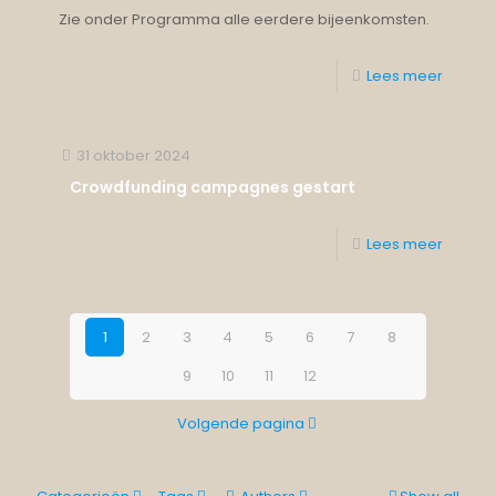
Zie onder Programma alle eerdere bijeenkomsten.
Lees meer
31 oktober 2024
Crowdfunding campagnes gestart
Lees meer
1
2
3
4
5
6
7
8
9
10
11
12
Volgende pagina