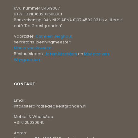
KvK-nummer 84619007
BTW-ID NL863283688B01
Bankrekening IBAN NL21 ABNA 0107 4502 83 t.n.v. Literair
café ‘De Geestgronden’
Voorzitter:
Cathrien Berghout
secretaris-penningmeester:
Martin van Rossum
Bestuursleden:
Johan Meesters
en
Marleen van
Wijngaarden
CONTACT
Email:
info@literaircafedegeestgronden.nl
Mobiel & WhatsApp:
+31 6 25030645
Adres: