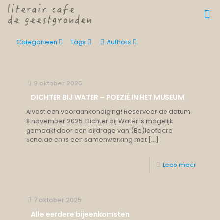
Categorieën
Tags
Authors
9 oktober 2025
DICHTER BIJ WATER – POEZIË IN HET MUSEUM
Alvast een vooraankondiging! Reserveer de datum
8 november 2025. Dichter bij Water is mogelijk
gemaakt door een bijdrage van (Be)leefbare
Schelde en is een samenwerking met
[…]
Lees meer
7 oktober 2025
Alle eerdere bijeenkomsten