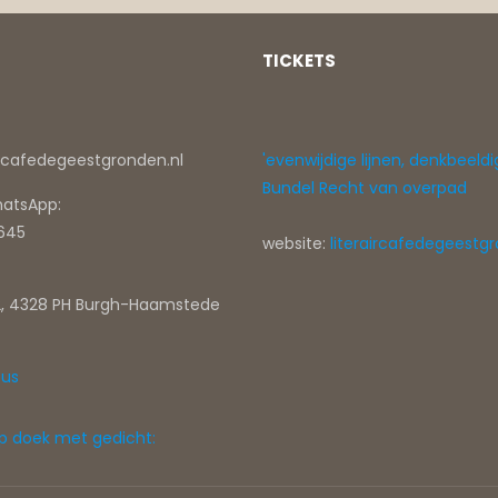
TICKETS
ircafedegeestgronden.nl
'evenwijdige lijnen, denkbeeldi
Bundel Recht van overpad
hatsApp:
0645
website:
literaircafedegeestgr
, 4328 PH Burgh-Haamstede
tus