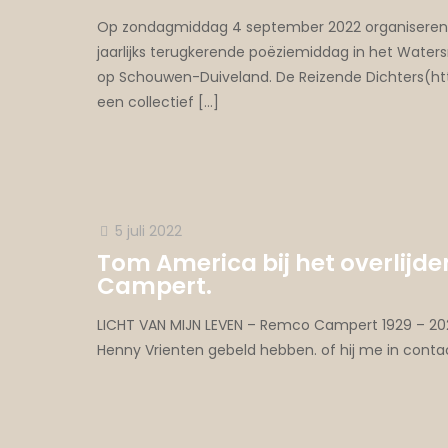
Op zondagmiddag 4 september 2022 organiseren 
jaarlijks terugkerende poëziemiddag in het Wat
op Schouwen-Duiveland. De Reizende Dichters(http
een collectief
[…]
5 juli 2022
Tom America bij het overlijd
Campert.
LICHT VAN MIJN LEVEN – Remco Campert 1929 – 202
Henny Vrienten gebeld hebben. of hij me in cont