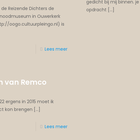
gedicht bij mij binnen. 
de Reizende Dichters de
opdracht
[…]
ersnoodmuseum in Ouwerkerk
://oogo.cultuurpleingo.nl) is
Lees meer
en van Remco
2 ergens in 2015 moet ik
act kon brengen
[…]
Lees meer