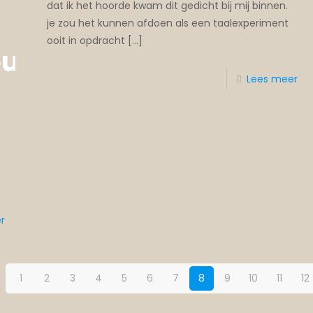
dat ik het hoorde kwam dit gedicht bij mij binnen.
je zou het kunnen afdoen als een taalexperiment
ooit in opdracht
[…]
eum
Lees meer
r
1
2
3
4
5
6
7
8
9
10
11
12