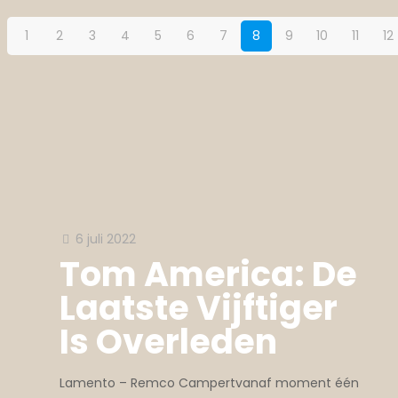
1
2
3
4
5
6
7
8
9
10
11
12
6 juli 2022
Tom America: De
Laatste Vijftiger
Is Overleden
Lamento – Remco Campertvanaf moment één