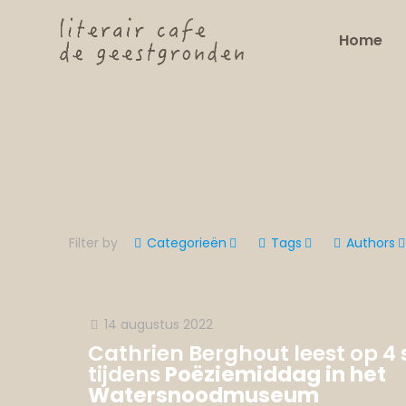
Home
Filter by
Categorieën
Tags
Authors
14 augustus 2022
Cathrien Berghout leest op 4
tijdens
Poëziemiddag in het
Watersnoodmuseum