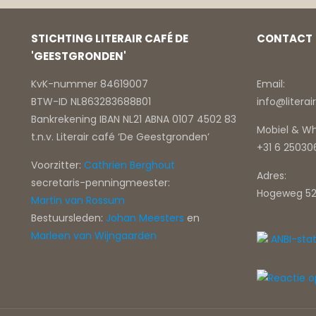
STICHTING LITERAIR CAFÉ DE
CONTACT
'GEESTGRONDEN'
KvK-nummer 84619007
Email:
BTW-ID NL863283688B01
info@litera
Bankrekening IBAN NL21 ABNA 0107 4502 83
Mobiel & W
t.n.v. Literair café ‘De Geestgronden’
+31 6 2503
Voorzitter:
Cathrien Berghout
Adres:
secretaris-penningmeester:
Hogeweg 52
Martin van Rossum
Bestuursleden:
Johan Meesters
en
Marleen van Wijngaarden
ANBI-sta