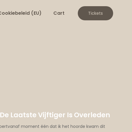
Cookiebeleid (EU)
Cart
Tickets
e Laatste Vijftiger Is Overleden
rtvanaf moment één dat ik het hoorde kwam dit