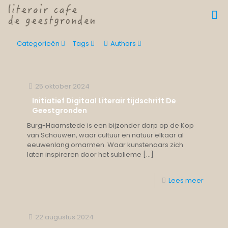
Categorieën
Tags
Authors
25 oktober 2024
Initiatief Digitaal Literair tijdschrift De
Geestgronden
Burg-Haamstede is een bijzonder dorp op de Kop
van Schouwen, waar cultuur en natuur elkaar al
eeuwenlang omarmen. Waar kunstenaars zich
laten inspireren door het sublieme
[…]
Lees meer
22 augustus 2024