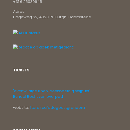
+31 6 25030645
Adres:
Hogeweg 52, 4328 PH Burgh-Haamstede
ANBI-status
TICKETS
'evenwijdige lijnen, denkbeeldig snijpunt'
Bundel Recht van overpad
website:
literaircafedegeestgronden.nl