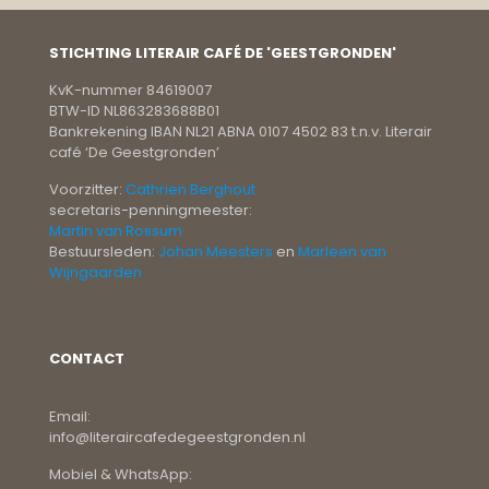
STICHTING LITERAIR CAFÉ DE 'GEESTGRONDEN'
KvK-nummer 84619007
BTW-ID NL863283688B01
Bankrekening IBAN NL21 ABNA 0107 4502 83 t.n.v. Literair
café ‘De Geestgronden’
Voorzitter:
Cathrien Berghout
secretaris-penningmeester:
Martin van Rossum
Bestuursleden:
Johan Meesters
en
Marleen van
Wijngaarden
CONTACT
Email:
info@literaircafedegeestgronden.nl
Mobiel & WhatsApp: