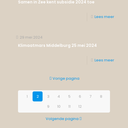
Samen in Zee kent subsidie 2024 toe
Lees meer
29 mei 2024
Klimaatmars Middelburg 25 mei 2024
Lees meer
Vorige pagina
1
2
3
4
5
6
7
8
9
10
11
12
Volgende pagina