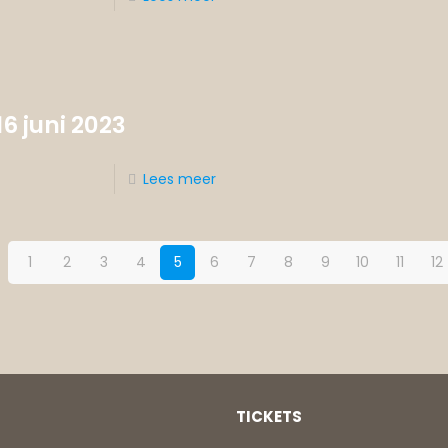
6 juni 2023
Lees meer
1
2
3
4
5
6
7
8
9
10
11
12
TICKETS