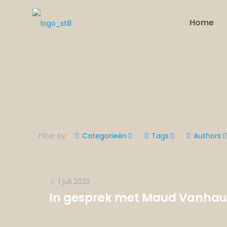
Home
Filter by
Categorieën
Tags
Authors
1 juli 2023
In gesprek met Maud Vanhauw