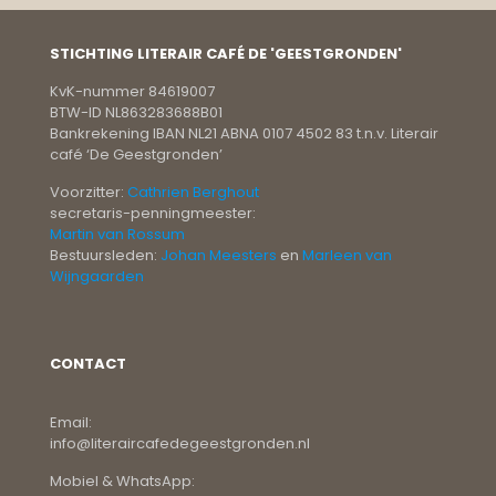
STICHTING LITERAIR CAFÉ DE 'GEESTGRONDEN'
KvK-nummer 84619007
BTW-ID NL863283688B01
Bankrekening IBAN NL21 ABNA 0107 4502 83 t.n.v. Literair
café ‘De Geestgronden’
Voorzitter:
Cathrien Berghout
secretaris-penningmeester:
Martin van Rossum
Bestuursleden:
Johan Meesters
en
Marleen van
Wijngaarden
CONTACT
Email:
info@literaircafedegeestgronden.nl
Mobiel & WhatsApp: