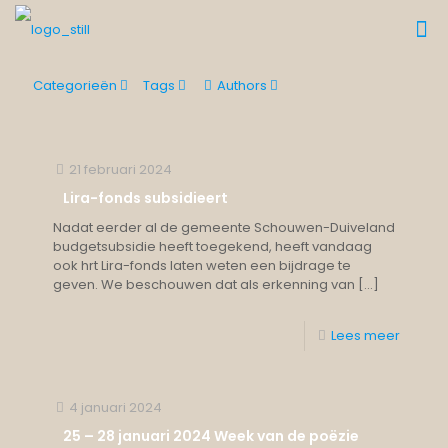
Categorieën
Tags
Authors
21 februari 2024
Lira-fonds subsidieert
Nadat eerder al de gemeente Schouwen-Duiveland
budgetsubsidie heeft toegekend, heeft vandaag
ook hrt Lira-fonds laten weten een bijdrage te
geven. We beschouwen dat als erkenning van
[…]
Lees meer
4 januari 2024
25 – 28 januari 2024 Week van de poëzie