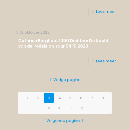
Lees meer
18 oktober 2023
Cathrien Berghout 1000 Dichters De Nacht
van de Poëzie on Tour 04 10 2023
Lees meer
Vorige pagina
1
2
3
4
5
6
7
8
9
10
11
12
Volgende pagina