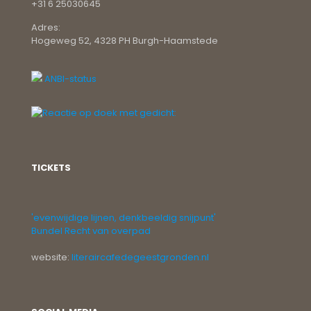
+31 6 25030645
Adres:
Hogeweg 52, 4328 PH Burgh-Haamstede
ANBI-status
TICKETS
'evenwijdige lijnen, denkbeeldig snijpunt'
Bundel Recht van overpad
website:
literaircafedegeestgronden.nl