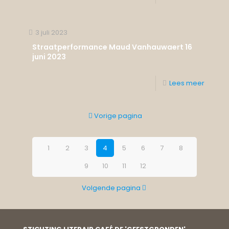
3 juli 2023
Straatperformance Maud Vanhauwaert 16
juni 2023
Lees meer
Vorige pagina
1
2
3
4
5
6
7
8
9
10
11
12
Volgende pagina