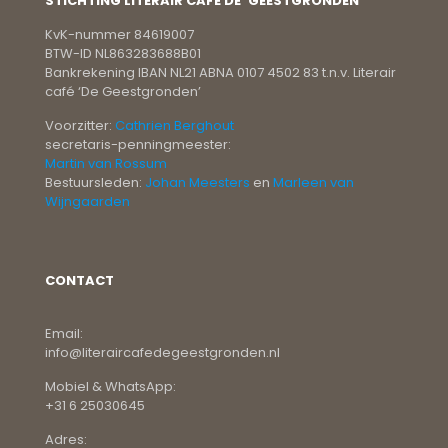
STICHTING LITERAIR CAFÉ DE 'GEESTGRONDEN'
KvK-nummer 84619007
BTW-ID NL863283688B01
Bankrekening IBAN NL21 ABNA 0107 4502 83 t.n.v. Literair
café ‘De Geestgronden’
Voorzitter:
Cathrien Berghout
secretaris-penningmeester:
Martin van Rossum
Bestuursleden:
Johan Meesters
en
Marleen van
Wijngaarden
CONTACT
Email:
info@literaircafedegeestgronden.nl
Mobiel & WhatsApp:
+31 6 25030645
Adres: