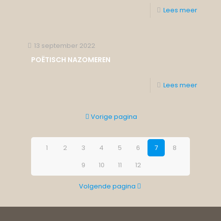
Lees meer
13 september 2022
POËTISCH NAZOMEREN
Lees meer
Vorige pagina
1
2
3
4
5
6
7
8
9
10
11
12
Volgende pagina