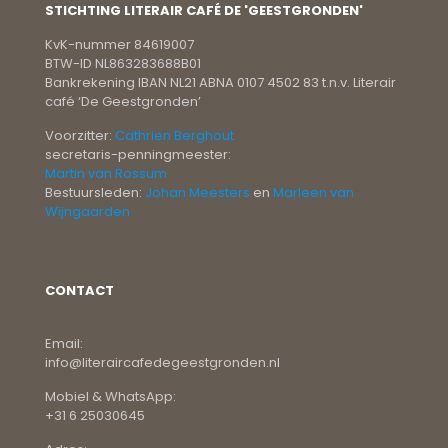
STICHTING LITERAIR CAFÉ DE 'GEESTGRONDEN'
KvK-nummer 84619007
BTW-ID NL863283688B01
Bankrekening IBAN NL21 ABNA 0107 4502 83 t.n.v. Literair
café ‘De Geestgronden’
Voorzitter:
Cathrien Berghout
secretaris-penningmeester:
Martin van Rossum
Bestuursleden:
Johan Meesters
en
Marleen van
Wijngaarden
CONTACT
Email:
info@literaircafedegeestgronden.nl
Mobiel & WhatsApp:
+31 6 25030645