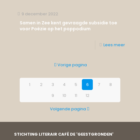
9 december 2022
Samen in Zee kent gevraagde subsidie toe
voor Poëzie op het poppodium
Lees meer
Vorige pagina
1
2
3
4
5
6
7
8
9
10
11
12
Volgende pagina
STICHTING LITERAIR CAFÉ DE 'GEESTGRONDEN'