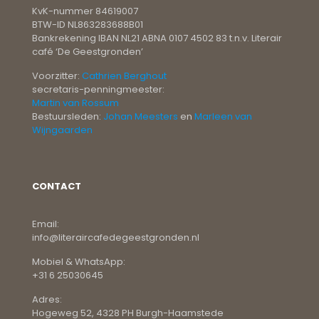
KvK-nummer 84619007
BTW-ID NL863283688B01
Bankrekening IBAN NL21 ABNA 0107 4502 83 t.n.v. Literair
café ‘De Geestgronden’
Voorzitter:
Cathrien Berghout
secretaris-penningmeester:
Martin van Rossum
Bestuursleden:
Johan Meesters
en
Marleen van
Wijngaarden
CONTACT
Email:
info@literaircafedegeestgronden.nl
Mobiel & WhatsApp:
+31 6 25030645
Adres:
Hogeweg 52, 4328 PH Burgh-Haamstede